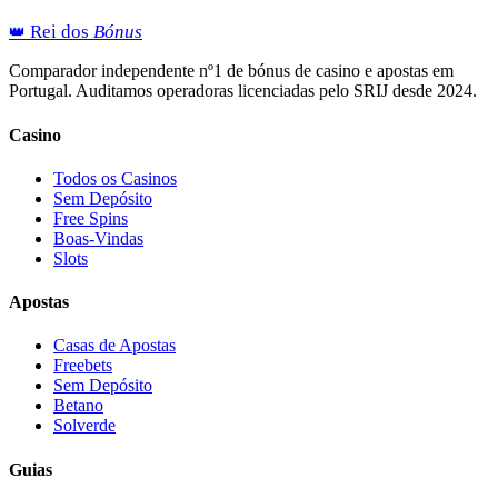
Rei dos
Bónus
👑
Comparador independente nº1 de bónus de casino e apostas em
Portugal. Auditamos operadoras licenciadas pelo SRIJ desde 2024.
Casino
Todos os Casinos
Sem Depósito
Free Spins
Boas-Vindas
Slots
Apostas
Casas de Apostas
Freebets
Sem Depósito
Betano
Solverde
Guias