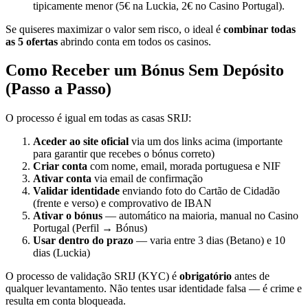
tipicamente menor (5€ na Luckia, 2€ no Casino Portugal).
Se quiseres maximizar o valor sem risco, o ideal é
combinar todas
as 5 ofertas
abrindo conta em todos os casinos.
Como Receber um Bónus Sem Depósito
(Passo a Passo)
O processo é igual em todas as casas SRIJ:
Aceder ao site oficial
via um dos links acima (importante
para garantir que recebes o bónus correto)
Criar conta
com nome, email, morada portuguesa e NIF
Ativar conta
via email de confirmação
Validar identidade
enviando foto do Cartão de Cidadão
(frente e verso) e comprovativo de IBAN
Ativar o bónus
— automático na maioria, manual no Casino
Portugal (Perfil → Bónus)
Usar dentro do prazo
— varia entre 3 dias (Betano) e 10
dias (Luckia)
O processo de validação SRIJ (KYC) é
obrigatório
antes de
qualquer levantamento. Não tentes usar identidade falsa — é crime e
resulta em conta bloqueada.