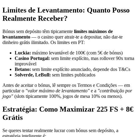
Limites de Levantamento: Quanto Posso
Realmente Receber?
Bónus sem depósito têm tipicamente
limites máximos de
levantamento
— o casino quer atrair-te a depositar, não dar-te
dinheiro grátis ilimitado. Os limites em PT:
Luckia:
máximo levantável de 100€ (com 5€ de bónus)
Casino Portugal:
sem limite explícito, mas rollover 90x torna
improvável
Betano:
sem limite explícito anunciado, depende dos T&Cs
Solverde, LeBull:
sem limites publicados
Antes de aceitar o bónus, lê sempre os Termos e Condições — em
particular o
"valor máximo de levantamento"
e a
"contribuição por
jogo"
(slots tipicamente 100%, jogos de mesa 10% ou menos).
Estratégia: Como Maximizar 225 FS + 8€
Grátis
Se queres tentar realmente lucrar com bónus sem depósito, a
estratégia inteligente é: