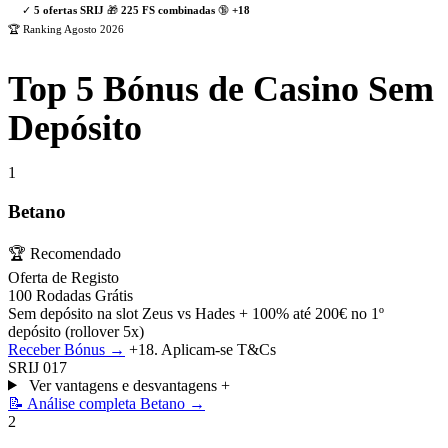
✓
5 ofertas SRIJ
🎁
225 FS combinadas
🔞
+18
🏆 Ranking Agosto 2026
Top 5 Bónus de Casino Sem
Depósito
1
Betano
🏆 Recomendado
Oferta de Registo
100 Rodadas Grátis
Sem depósito na slot Zeus vs Hades + 100% até 200€ no 1º
depósito (rollover 5x)
Receber Bónus →
+18. Aplicam-se T&Cs
SRIJ 017
Ver vantagens e desvantagens
+
📝 Análise completa Betano
→
2