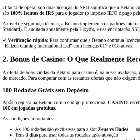
O facto de operar sob duas licenças do SRIJ significa que a Betano cu
são
100% isentos de IRS
para o jogador (o imposto IEJO é pago pela 
A nível de segurança técnica, a Betano implementa os padrões intern
Standard). É auditada anualmente pela Lloyd's, e usa encriptação S
✓ Verificação rápida:
Para confirmar que a Betano continua licenciad
"Kaizen Gaming International Ltd" com licenças 017 e 018 ativas.
2. Bónus de Casino: O Que Realmente Rec
A oferta de boas-vindas da Betano para casino é, na nossa avaliação,
do mercado. Para comparar com as restantes ofertas que não exigem d
100 Rodadas Grátis sem Depósito
Após o registo na Betano com o código promocional
CASINO
, rece
10€ em jogadas gratuitas
.
As condições importantes:
As 100 rodadas são exclusivas para a slot
Zeus vs Hades
— não
Tens
3 dias
para usar todas as rodadas após ativação