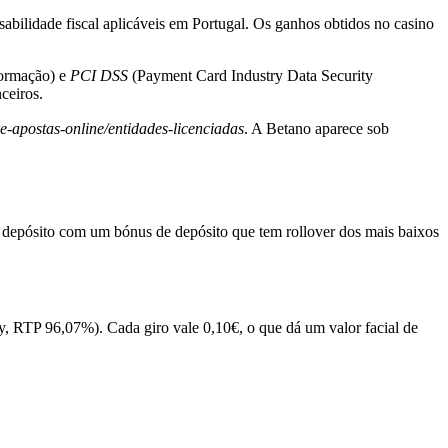
sabilidade fiscal aplicáveis em Portugal. Os ganhos obtidos no casino
formação) e
PCI DSS
(Payment Card Industry Data Security
ceiros.
-e-apostas-online/entidades-licenciadas
. A Betano aparece sob
 depósito com um bónus de depósito que tem rollover dos mais baixos
, RTP 96,07%). Cada giro vale 0,10€, o que dá um valor facial de