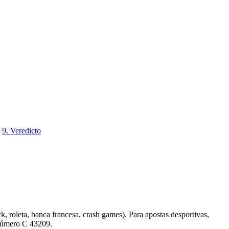
9. Veredicto
ck, roleta, banca francesa, crash games). Para apostas desportivas,
 número C 43209.