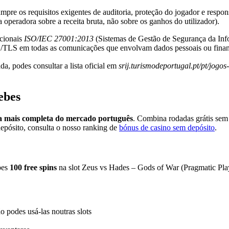
mpre os requisitos exigentes de auditoria, proteção do jogador e respon
operadora sobre a receita bruta, não sobre os ganhos do utilizador).
acionais
ISO/IEC 27001:2013
(Sistemas de Gestão de Segurança da In
SL/TLS em todas as comunicações que envolvam dados pessoais ou finan
a, podes consultar a lista oficial em
srij.turismodeportugal.pt/pt/jogos
ebes
a mais completa do mercado português
. Combina rodadas grátis sem
epósito, consulta o nosso ranking de
bónus de casino sem depósito
.
bes
100 free spins
na slot Zeus vs Hades – Gods of War (Pragmatic Play
 podes usá-las noutras slots