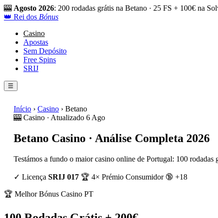
🎰
Agosto 2026
: 200 rodadas grátis na Betano · 25 FS + 100€ na Sol
👑
Rei dos
Bónus
Casino
Apostas
Sem Depósito
Free Spins
SRIJ
☰
Início
›
Casino
›
Betano
🎰 Casino · Atualizado 6 Ago
Betano Casino ·
Análise Completa 2026
Testámos a fundo o maior casino online de Portugal: 100 rodadas g
✓ Licença
SRIJ 017
🏆 4× Prémio Consumidor
🔞 +18
🏆 Melhor Bónus Casino PT
100 Rodadas Grátis + 200€