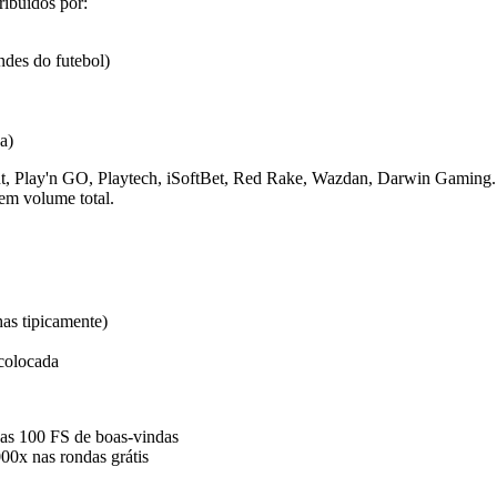
ribuídos por:
ndes do futebol)
a)
nt, Play'n GO, Playtech, iSoftBet, Red Rake, Wazdan, Darwin Gaming. 
em volume total.
as tipicamente)
colocada
as 100 FS de boas-vindas
00x nas rondas grátis