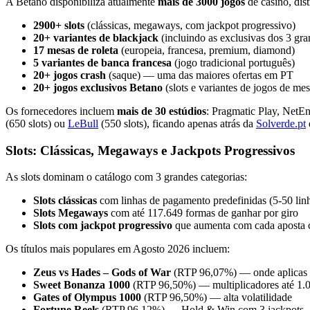
A Betano disponibiliza atualmente
mais de 3000 jogos
de casino, dist
2900+ slots
(clássicas, megaways, com jackpot progressivo)
20+ variantes de blackjack
(incluindo as exclusivas dos 3 gra
17 mesas de roleta
(europeia, francesa, premium, diamond)
5 variantes de banca francesa
(jogo tradicional português)
20+ jogos crash
(saque) — uma das maiores ofertas em PT
20+ jogos exclusivos Betano
(slots e variantes de jogos de mes
Os fornecedores incluem
mais de 30 estúdios
: Pragmatic Play, NetE
(650 slots) ou
LeBull
(550 slots), ficando apenas atrás da
Solverde.pt
Slots: Clássicas, Megaways e Jackpots Progressivos
As slots dominam o catálogo com 3 grandes categorias:
Slots clássicas
com linhas de pagamento predefinidas (5-50 linh
Slots Megaways
com até 117.649 formas de ganhar por giro
Slots com jackpot progressivo
que aumenta com cada aposta 
Os títulos mais populares em Agosto 2026 incluem:
Zeus vs Hades – Gods of War
(RTP 96,07%) — onde aplicas 
Sweet Bonanza 1000
(RTP 96,50%) — multiplicadores até 1.0
Gates of Olympus 1000
(RTP 96,50%) — alta volatilidade
Fortune Reels
(RTP 96,12%) — Hold & Win com 3 jackpots