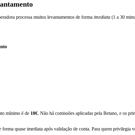
vantamento
peradora processa muitos levantamentos de forma
imediata
(1 a 30 min
nto
nto mínimo é de
10€
. Não há comissões aplicadas pela Betano, e os prim
forma quase imediata após validação de conta. Para quem privilegia 