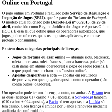
Online em Portugal
O jogo online em Portugal é regulado pelo
Serviço de Regulação e
Inspeção de Jogos (SRIJ)
, que faz parte do
Turismo de Portugal
.
O modelo atual foi criado pelo
Decreto-Lei nº 66/2015, de 29 de
abril
, conhecido como Regime Jurídico dos Jogos e Apostas Online
(RJO). É essa lei que define quais os operadores autorizados, que
jogos podem oferecer, quais os impostos aplicáveis, e como se
protege o consumidor.
Existem
duas categorias principais de licenças
:
Jogos de fortuna ou azar online
— abrange slots, blackjack,
roleta americana, roleta francesa, banca francesa, poker (só
cash game em alguns operadores) e jogos de saque (crash). É
o que popularmente chamamos "casino online".
Apostas desportivas à cota
— apostas em resultados
desportivos, em que o jogador aposta contra o operador (não
contra outros jogadores).
Um operador pode ter uma licença, a outra, ou ambas. A
Betano
tem
as duas (licenças 017 casino + 018 apostas), a
Solverde.pt
também
(010 casino + 024 apostas), a
Bwin
só tem apostas, e a
Luckia
só
tem casino. Cada licença é emitida por 3 anos e renovada mediante
auditoria de conformidade.