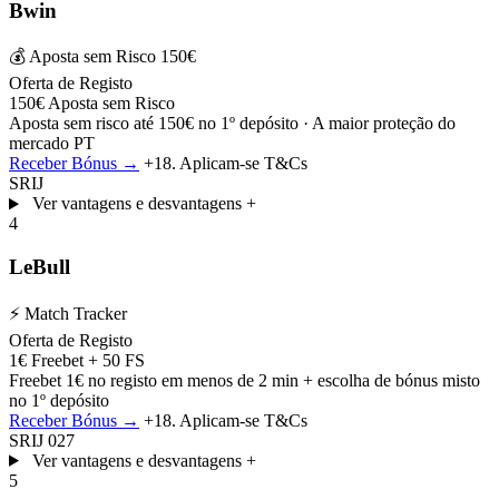
Bwin
💰 Aposta sem Risco 150€
Oferta de Registo
150€ Aposta sem Risco
Aposta sem risco até 150€ no 1º depósito · A maior proteção do
mercado PT
Receber Bónus →
+18. Aplicam-se T&Cs
SRIJ
Ver vantagens e desvantagens
+
4
LeBull
⚡ Match Tracker
Oferta de Registo
1€ Freebet + 50 FS
Freebet 1€ no registo em menos de 2 min + escolha de bónus misto
no 1º depósito
Receber Bónus →
+18. Aplicam-se T&Cs
SRIJ 027
Ver vantagens e desvantagens
+
5