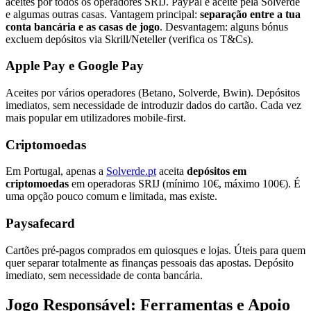
aceites por todos os operadores SRIJ. PayPal é aceite pela Solverde
e algumas outras casas. Vantagem principal:
separação entre a tua
conta bancária e as casas de jogo
. Desvantagem: alguns bónus
excluem depósitos via Skrill/Neteller (verifica os T&Cs).
Apple Pay e Google Pay
Aceites por vários operadores (Betano, Solverde, Bwin). Depósitos
imediatos, sem necessidade de introduzir dados do cartão. Cada vez
mais popular em utilizadores mobile-first.
Criptomoedas
Em Portugal, apenas a
Solverde.pt
aceita
depósitos em
criptomoedas
em operadoras SRIJ (mínimo 10€, máximo 100€). É
uma opção pouco comum e limitada, mas existe.
Paysafecard
Cartões pré-pagos comprados em quiosques e lojas. Úteis para quem
quer separar totalmente as finanças pessoais das apostas. Depósito
imediato, sem necessidade de conta bancária.
Jogo Responsável: Ferramentas e Apoio