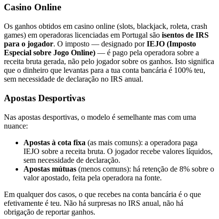
Casino Online
Os ganhos obtidos em casino online (slots, blackjack, roleta, crash
games) em operadoras licenciadas em Portugal são
isentos de IRS
para o jogador
. O imposto — designado por
IEJO (Imposto
Especial sobre Jogo Online)
— é pago pela operadora sobre a
receita bruta gerada, não pelo jogador sobre os ganhos. Isto significa
que o dinheiro que levantas para a tua conta bancária é 100% teu,
sem necessidade de declaração no IRS anual.
Apostas Desportivas
Nas apostas desportivas, o modelo é semelhante mas com uma
nuance:
Apostas à cota fixa
(as mais comuns): a operadora paga
IEJO sobre a receita bruta. O jogador recebe valores líquidos,
sem necessidade de declaração.
Apostas mútuas
(menos comuns): há retenção de 8% sobre o
valor apostado, feita pela operadora na fonte.
Em qualquer dos casos, o que recebes na conta bancária é o que
efetivamente é teu. Não há surpresas no IRS anual, não há
obrigação de reportar ganhos.