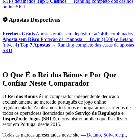
RTPs detalhados
Top 5 Casinos →
Ranking completo dos casinos
online SRIJ
⚽ Apostas Desportivas
Freebets Grátis
Apostas grátis sem depósito · até 40€ combinados
Aposta sem Risco
Proteção da 1ª aposta — Bwin (150€) e Betano
(nível 4)
Top 7 Apostas →
Ranking completo das casas de apostas
SRIJ
O Que É o Rei dos Bónus e Por Que
Confiar Neste Comparador
O
Rei dos Bónus
é um comparador independente dedicado
exclusivamente ao mercado português de jogo online
regulamentado. Analisamos, testamos e comparamos as ofertas de
todos os operadores licenciados pelo
Serviço de Regulação e
Inspeção de Jogos (SRIJ)
, o organismo público que fiscaliza o
setor em Portugal desde 2015.
Todas as marcas apresentadas neste site —
Betano
,
Solverde.pt
,