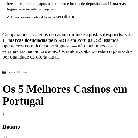
free spins, freebets, aposta sem risco e bónus de depósito das
11 marcas
legais
no mercado português.
✓
11 marcas
auditadas
🔒 Licença
SRIJ
🔞
+18
Comparamos as ofertas de
casino online
e
apostas desportivas
das
11 marcas licenciadas pelo SRIJ
em Portugal. Só listamos
operadores com licença portuguesa — não incluímos casas
estrangeiras não autorizadas. Os rankings abaixo estão organizados
por qualidade da oferta atual.
🎰 Casino Online
Os 5 Melhores Casinos em
Portugal
1
Betano