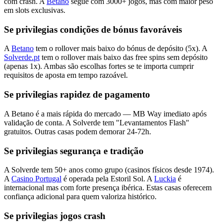
com crash. A
Betano
segue com 3000+ jogos, mas com maior peso
em slots exclusivas.
Se privilegias condições de bónus favoráveis
A
Betano
tem o rollover mais baixo do bónus de depósito (5x). A
Solverde.pt
tem o rollover mais baixo das free spins sem depósito
(apenas 1x). Ambas são escolhas fortes se te importa cumprir
requisitos de aposta em tempo razoável.
Se privilegias rapidez de pagamento
A Betano é a mais rápida do mercado — MB Way imediato após
validação de conta. A Solverde tem "Levantamentos Flash"
gratuitos. Outras casas podem demorar 24-72h.
Se privilegias segurança e tradição
A Solverde tem 50+ anos como grupo (casinos físicos desde 1974).
A
Casino Portugal
é operada pela Estoril Sol. A
Luckia
é
internacional mas com forte presença ibérica. Estas casas oferecem
confiança adicional para quem valoriza histórico.
Se privilegias jogos crash