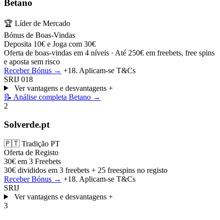
Betano
🏆 Líder de Mercado
Bónus de Boas-Vindas
Deposita 10€ e Joga com 30€
Oferta de boas-vindas em 4 níveis · Até 250€ em freebets, free spins
e aposta sem risco
Receber Bónus →
+18. Aplicam-se T&Cs
SRIJ 018
Ver vantagens e desvantagens
+
📝 Análise completa Betano
→
2
Solverde.pt
🇵🇹 Tradição PT
Oferta de Registo
30€ em 3 Freebets
30€ divididos em 3 freebets + 25 freespins no registo
Receber Bónus →
+18. Aplicam-se T&Cs
SRIJ
Ver vantagens e desvantagens
+
3