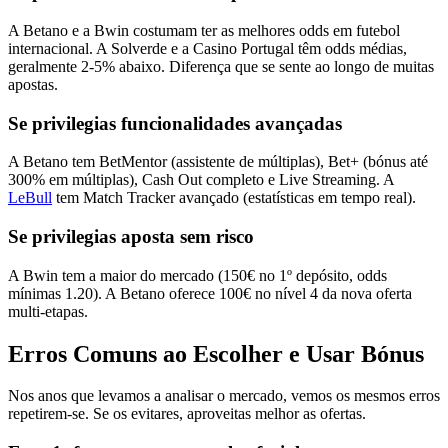
A Betano e a Bwin costumam ter as melhores odds em futebol
internacional. A Solverde e a Casino Portugal têm odds médias,
geralmente 2-5% abaixo. Diferença que se sente ao longo de muitas
apostas.
Se privilegias funcionalidades avançadas
A Betano tem BetMentor (assistente de múltiplas), Bet+ (bónus até
300% em múltiplas), Cash Out completo e Live Streaming. A
LeBull
tem Match Tracker avançado (estatísticas em tempo real).
Se privilegias aposta sem risco
A Bwin tem a maior do mercado (150€ no 1º depósito, odds
mínimas 1.20). A Betano oferece 100€ no nível 4 da nova oferta
multi-etapas.
Erros Comuns ao Escolher e Usar Bónus
Nos anos que levamos a analisar o mercado, vemos os mesmos erros
repetirem-se. Se os evitares, aproveitas melhor as ofertas.