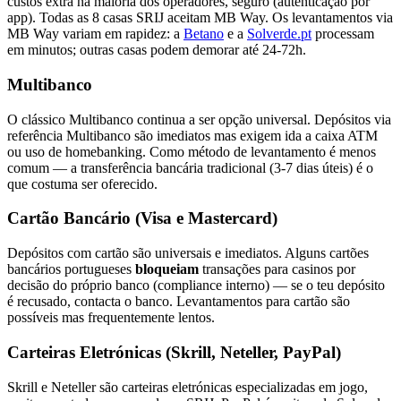
custos extra na maioria dos operadores, seguro (autenticação por
app). Todas as 8 casas SRIJ aceitam MB Way. Os levantamentos via
MB Way variam em rapidez: a
Betano
e a
Solverde.pt
processam
em minutos; outras casas podem demorar até 24-72h.
Multibanco
O clássico Multibanco continua a ser opção universal. Depósitos via
referência Multibanco são imediatos mas exigem ida a caixa ATM
ou uso de homebanking. Como método de levantamento é menos
comum — a transferência bancária tradicional (3-7 dias úteis) é o
que costuma ser oferecido.
Cartão Bancário (Visa e Mastercard)
Depósitos com cartão são universais e imediatos. Alguns cartões
bancários portugueses
bloqueiam
transações para casinos por
decisão do próprio banco (compliance interno) — se o teu depósito
é recusado, contacta o banco. Levantamentos para cartão são
possíveis mas frequentemente lentos.
Carteiras Eletrónicas (Skrill, Neteller, PayPal)
Skrill e Neteller são carteiras eletrónicas especializadas em jogo,