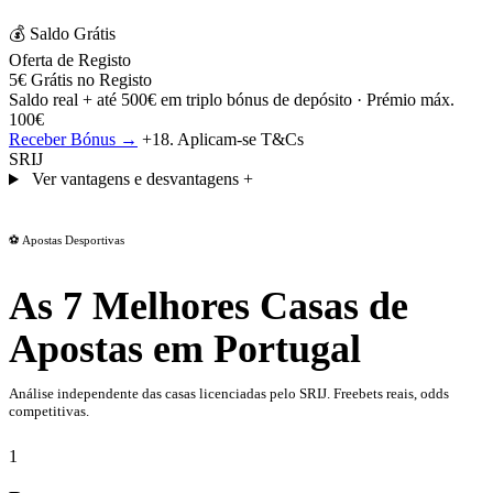
💰 Saldo Grátis
Oferta de Registo
5€ Grátis no Registo
Saldo real + até 500€ em triplo bónus de depósito · Prémio máx.
100€
Receber Bónus →
+18. Aplicam-se T&Cs
SRIJ
Ver vantagens e desvantagens
+
⚽ Apostas Desportivas
As 7 Melhores Casas de
Apostas em Portugal
Análise independente das casas licenciadas pelo SRIJ. Freebets reais, odds
competitivas.
1